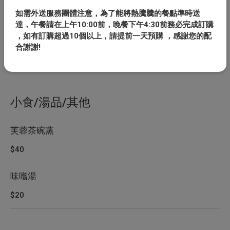
$110
如需外送服務團體注意，為了能將熱騰騰的餐點準時送
達，午餐請在上午10:00前，晚餐下午4:30前務必完成訂購
，如有訂購超過10個以上，請提前一天預購 ，感謝您的配
檸檬椒鹽鮭魚
合謝謝!
$110
小食/湯品/其他
芙蓉茶碗蒸
$40
味噌湯
$20