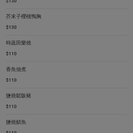
$130
芥末子櫻桃鴨胸
$130
時蔬田樂燒
$110
香魚佃煮
$110
鹽燒鬆阪豬
$110
鹽燒鯖魚