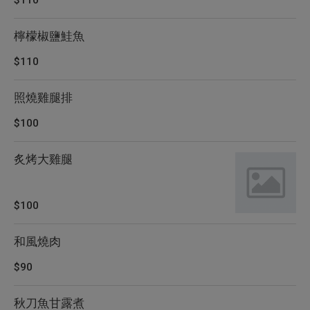
$110
檸檬椒鹽鮭魚
$110
照燒雞腿排
$100
炙烤大雞腿
$100
和風燒肉
$90
秋刀魚甘露煮