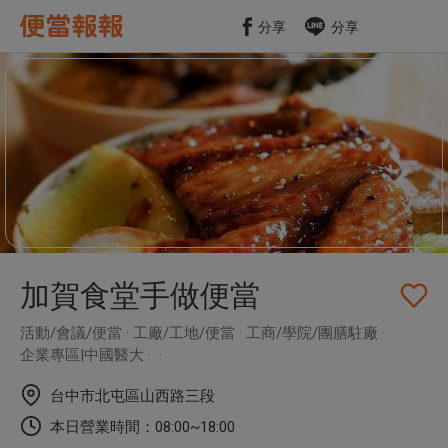
分享
分享
未收藏
加賀食堂手做便當
活動/會議/便當
工廠/工地/便當
工商/學院/團膳駐廠
企業專區|中國醫大
台中市北屯區山西路三段
本日營業時間：08:00~18:00