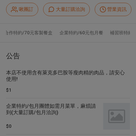
啾團訂
大量訂購洽詢
營業資訊
合作特約/70元客製餐盒
企業特約/60元包月餐
補習班特約/
公告
本店不使用含有萊克多巴胺等瘦肉精的肉品，請安心
使用!
$1
企業特約/包月團體如需月菜單，麻煩請
到(大量訂購/包月洽詢)
$0