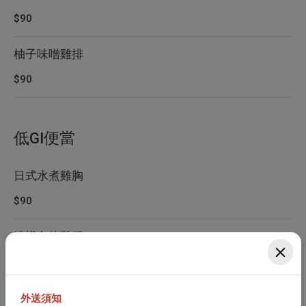
$90
柚子味噌雞排
$90
低GI便當
日式水煮雞胸
$90
檸檬炙烤雞腿
$100
鹽燒鯖魚
外送須知