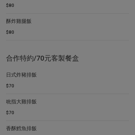
$80
酥炸雞腿飯
$80
合作特約/70元客製餐盒
日式炸豬排飯
$70
吮指大雞排飯
$70
香酥鱈魚排飯