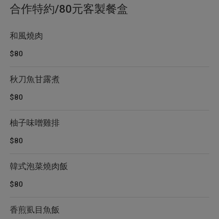
合作特約/80元客製餐盒
和風燒肉
$80
秋刀魚甘露煮
$80
柚子味噌雞排
$80
韓式泡菜燒肉飯
$80
香煎虱目魚飯