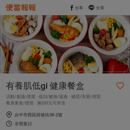
分享
分享
未收藏
有養肌低gi 健康餐盒
活動/會議/便當
低GI/健身/蔬食
補習/安親/便當
養身素食/便當
滿200元可外送
台中市西區府後街38-2號
非營業日