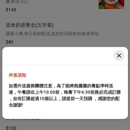
嫩,鮮美可口
$140
蔬食奶蛋餐盒(五辛素)
國產小農,每日新鮮配送,讓您吃到新鮮的健康美味
$85
雙拚餐盒
外送須知
舒肥雞+梅花豬餐盒
如需外送服務團體注意，為了能將熱騰騰的餐點準時送
達，午餐請在上午10:00前，晚餐下午4:30前務必完成訂購
，如有訂購超過10個以上，請提前一天預購 ，感謝您的配
$135
合謝謝!
雙倍梅花豬餐盒
$135