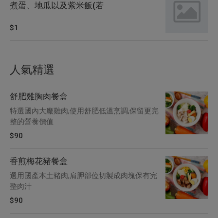
煮蛋、地瓜以及紫米飯(若
$1
人氣精選
舒肥雞胸肉餐盒
特選國內大廠雞肉,使用舒肥低溫烹調,保留更完
整的營養價值
$90
香煎梅花豬餐盒
選用國產本土豬肉,肩胛部位切製成肉塊保有完
整肉汁
$90