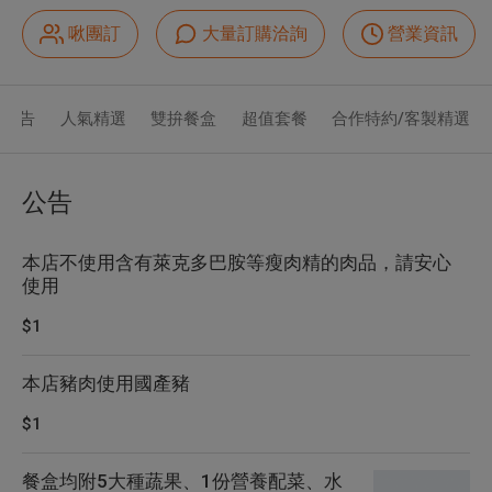
啾團訂
大量訂購洽詢
營業資訊
公告
人氣精選
雙拚餐盒
超值套餐
合作特約/客製精選
公告
本店不使用含有萊克多巴胺等瘦肉精的肉品，請安心
使用
$1
本店豬肉使用國產豬
$1
餐盒均附5大種蔬果、1份營養配菜、水