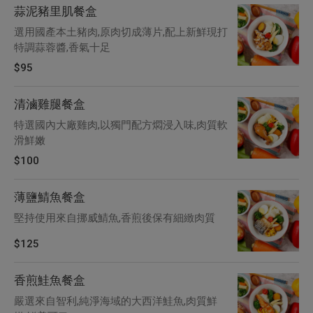
蒜泥豬里肌餐盒
選用國產本土豬肉,原肉切成薄片,配上新鮮現打
特調蒜蓉醬,香氣十足
$95
清滷雞腿餐盒
特選國內大廠雞肉,以獨門配方燜浸入味,肉質軟
滑鮮嫩
$100
薄鹽鯖魚餐盒
堅持使用來自挪威鯖魚,香煎後保有細緻肉質
$125
香煎鮭魚餐盒
嚴選來自智利,純淨海域的大西洋鮭魚,肉質鮮