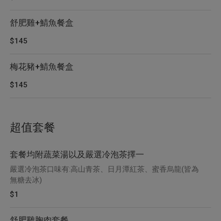
舒肥雞+鯖魚餐盒
$145
梅花豬+鯖魚餐盒
$145
超值套餐
套餐均附蔬菜湯以及嚴選冷泡茶擇一
嚴選冷泡茶口味有:高山青茶、日月潭紅茶、蜜香烏龍(皆為
無糖去冰)
$1
舒肥雞胸肉套餐