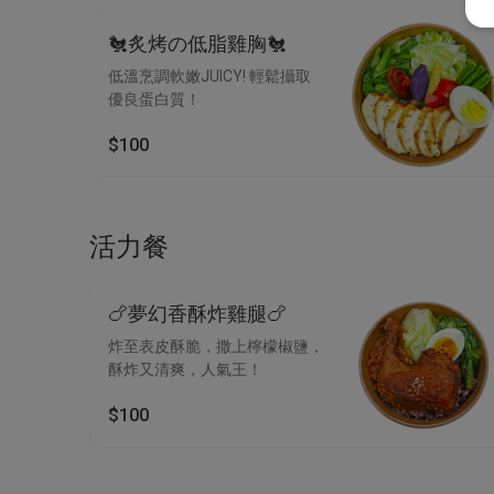
🐔炙烤の低脂雞胸🐔
低溫烹調軟嫩JUICY! 輕鬆攝取
優良蛋白質！
$100
活力餐
🍗夢幻香酥炸雞腿🍗
炸至表皮酥脆，撒上檸檬椒鹽，
酥炸又清爽，人氣王！
$100