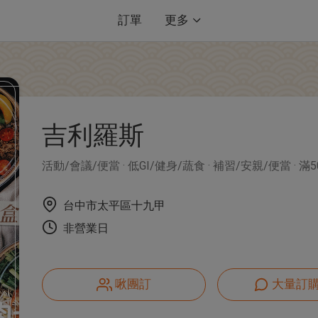
訂單
更多
吉利羅斯
活動/會議/便當
低GI/健身/蔬食
補習/安親/便當
滿
台中市太平區十九甲
非營業日
啾團訂
大量訂