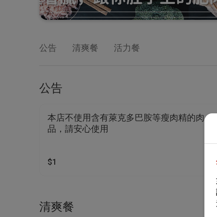
公告
清爽餐
活力餐
公告
本店不使用含有萊克多巴胺等瘦肉精的肉
品，請安心使用
$1
清爽餐