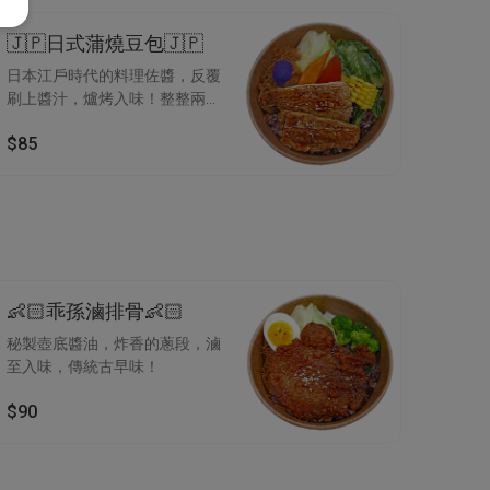
🇯🇵日式蒲燒豆包🇯🇵
日本江戶時代的料理佐醬，反覆
刷上醬汁，爐烤入味！整整兩大
塊，吃得好爽好滿足！蔬食也能
$85
吃得澎湃！
👶🏻乖孫滷排骨👶🏻
秘製壺底醬油，炸香的蔥段，滷
至入味，傳統古早味！
$90