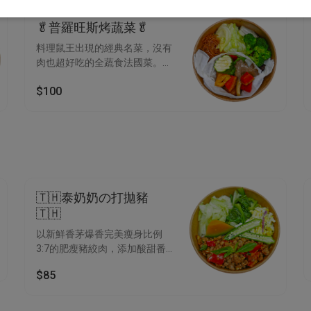
🥬普羅旺斯烤蔬菜🥬
料理鼠王出現的經典名菜，沒有
肉也超好吃的全蔬食法國菜。
彩椒、秀珍菇、玉米筍、洋蔥、
$100
馬鈴薯、番茄
🇹🇭泰奶奶の打拋豬
🇹🇭
以新鮮香茅爆香完美瘦身比例
3:7的肥瘦豬絞肉，添加酸甜番
茄和清香檸檬汁，清爽又開胃ᐠ
$85
♥︎ ᐟ