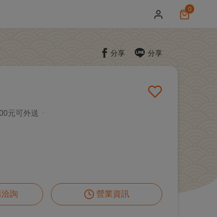
0
分享
分享
未收藏
500元可外送
購洽詢
營業資訊