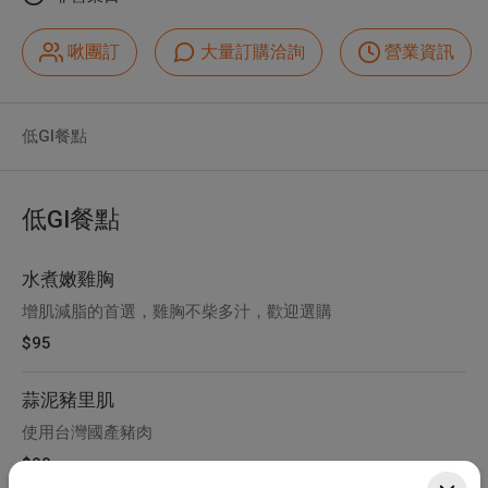
啾團訂
大量訂購洽詢
營業資訊
低GI餐點
低GI餐點
水煮嫩雞胸
增肌減脂的首選，雞胸不柴多汁，歡迎選購
$95
蒜泥豬里肌
使用台灣國產豬肉
$90