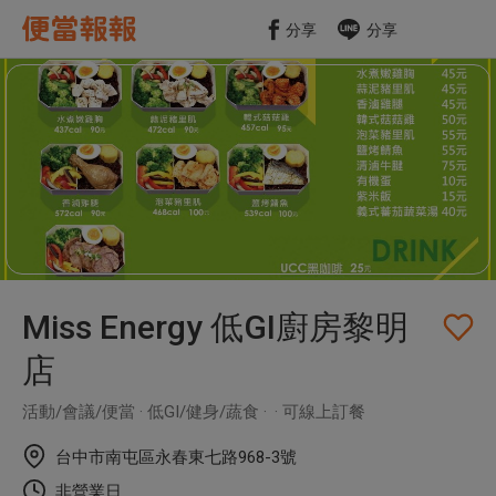
分享
分享
未收藏
Miss Energy 低GI廚房黎明
店
活動/會議/便當
低GI/健身/蔬食
可線上訂餐
台中市南屯區永春東七路968-3號
非營業日