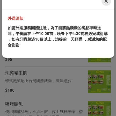
韓式菇菇雞
自製韓式辣醬配上金針菇、香菇、杏鮑菇，口
外送須知
感微辣，愛吃辣的您不可錯過
如需外送服務團體注意，為了能將熱騰騰的餐點準時送
$100
達，午餐請在上午10:00前，晚餐下午4:30前務必完成訂購
，如有訂購超過10個以上，請提前一天預購 ，感謝您的配
香滷雞腿
合謝謝!
$95
泡菜豬里肌
韓式泡菜配上台灣國產豬肉，滋味絕妙
$100
鹽烤鯖魚
使用挪威鯖魚，不油不腥，佐上無籽檸檬，襯